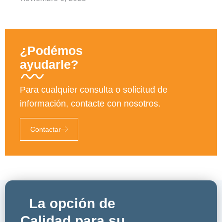
¿Podémos
ayudarle?
Para cualquier consulta o solicitud de
información, contacte con nosotros.
Contactar
La opción de
Calidad para su