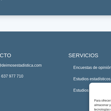
CTO
SERVICIOS
@deimosestadistica.com
Encuestas de opinión
) 637 977 710
Estudios estadísticos
Estudios Profesional
Para ofrecer
almacenar y/
tecnologías