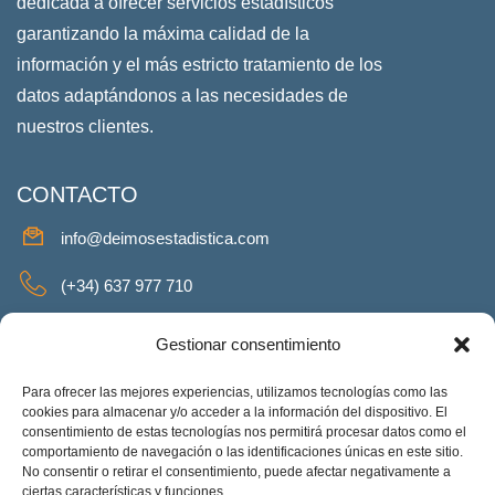
dedicada a ofrecer servicios estadísticos
garantizando la máxima calidad de la
información y el más estricto tratamiento de los
datos adaptándonos a las necesidades de
nuestros clientes.
CONTACTO
info@deimosestadistica.com
(+34) 637 977 710
SERVICIOS
Gestionar consentimiento
Para ofrecer las mejores experiencias, utilizamos tecnologías como las
cookies para almacenar y/o acceder a la información del dispositivo. El
consentimiento de estas tecnologías nos permitirá procesar datos como el
REDES SOCIALES
comportamiento de navegación o las identificaciones únicas en este sitio.
No consentir o retirar el consentimiento, puede afectar negativamente a
Facebook
Twitter
Linkeding
Instagram
ciertas características y funciones.