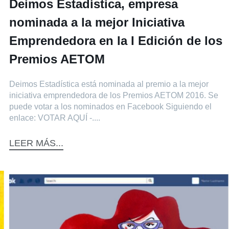
Deimos Estadística, empresa
nominada a la mejor Iniciativa
Emprendedora en la I Edición de los
Premios AETOM
Deimos Estadística está nominada al premio a la mejor
iniciativa emprendedora de los Premios AETOM 2016. Se
puede votar a los nominados en Facebook Siguiendo el
enlace: VOTAR AQUÍ -....
LEER MÁS...