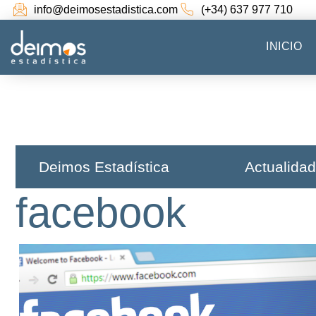
info@deimosestadistica.com
(+34) 637 977 710
INICIO
Deimos Estadística​
Actualidad
facebook