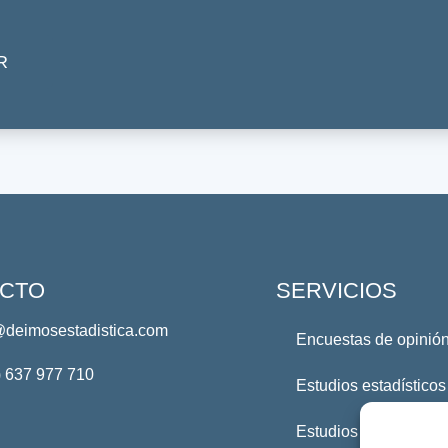
R
CTO
SERVICIOS
@deimosestadistica.com
Encuestas de opinión
) 637 977 710
Estudios estadísticos
Estudios Profesional