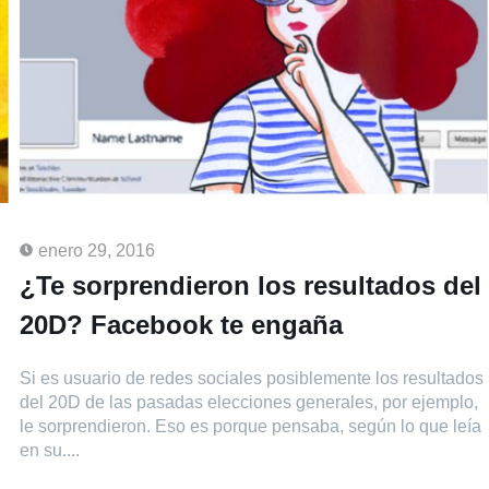
enero 29, 2016
¿Te sorprendieron los resultados del
20D? Facebook te engaña
Si es usuario de redes sociales posiblemente los resultados
del 20D de las pasadas elecciones generales, por ejemplo,
le sorprendieron. Eso es porque pensaba, según lo que leía
en su....