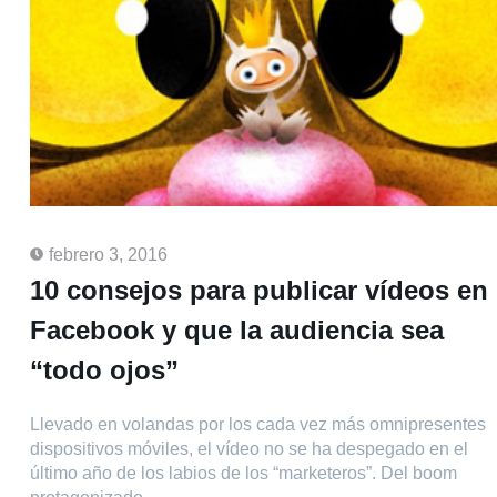
febrero 3, 2016
10 consejos para publicar vídeos en
Facebook y que la audiencia sea
“todo ojos”
Llevado en volandas por los cada vez más omnipresentes
dispositivos móviles, el vídeo no se ha despegado en el
último año de los labios de los “marketeros”. Del boom