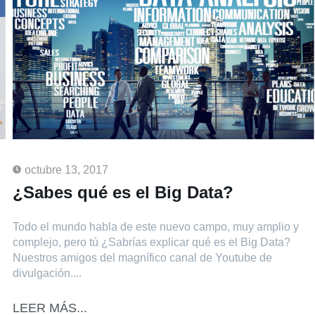
octubre 13, 2017
¿Sabes qué es el Big Data?
Todo el mundo habla de este nuevo campo, muy amplio y
complejo, pero tú ¿Sabrías explicar qué es el Big Data?
Nuestros amigos del magnífico canal de Youtube de
divulgación....
LEER MÁS...