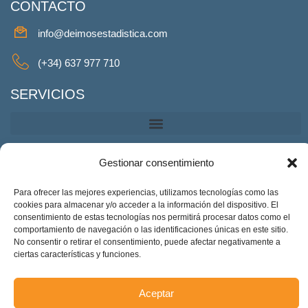
CONTACTO
info@deimosestadistica.com
(+34) 637 977 710
SERVICIOS
REDES SOCIALES
Gestionar consentimiento
Facebook
Twitter
Linkeding
Instagram
Para ofrecer las mejores experiencias, utilizamos tecnologías como las
cookies para almacenar y/o acceder a la información del dispositivo. El
consentimiento de estas tecnologías nos permitirá procesar datos como el
comportamiento de navegación o las identificaciones únicas en este sitio.
No consentir o retirar el consentimiento, puede afectar negativamente a
Deimos Estadística S.L. – ES-B90375460. Copyright © 2025.
ciertas características y funciones.
Todos los derechos reservados.
Accesibilidad
Aceptar