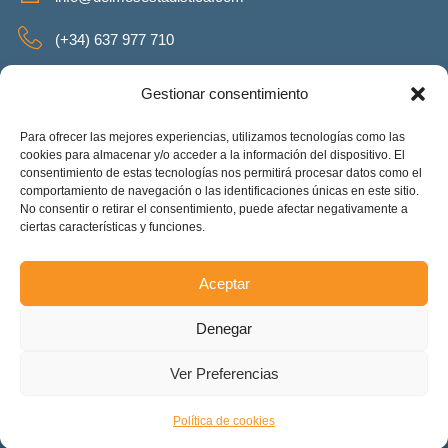
(+34) 637 977 710
SERVICIOS
Gestionar consentimiento
Para ofrecer las mejores experiencias, utilizamos tecnologías como las
cookies para almacenar y/o acceder a la información del dispositivo. El
consentimiento de estas tecnologías nos permitirá procesar datos como el
REDES SOCIALES
comportamiento de navegación o las identificaciones únicas en este sitio.
No consentir o retirar el consentimiento, puede afectar negativamente a
Facebook
Twitter
Linkeding
Instagram
ciertas características y funciones.
Aceptar
Deimos Estadística S.L. – ES-B90375460. Copyright © 2025.
Denegar
Todos los derechos reservados.
Accesibilidad
Ver Preferencias
Política de cookies