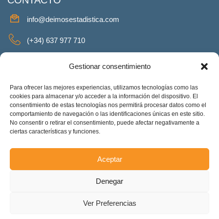
info@deimosestadistica.com
(+34) 637 977 710
SERVICIOS
Gestionar consentimiento
Para ofrecer las mejores experiencias, utilizamos tecnologías como las
cookies para almacenar y/o acceder a la información del dispositivo. El
consentimiento de estas tecnologías nos permitirá procesar datos como el
REDES SOCIALES
comportamiento de navegación o las identificaciones únicas en este sitio.
No consentir o retirar el consentimiento, puede afectar negativamente a
Facebook
Twitter
Linkeding
Instagram
ciertas características y funciones.
Aceptar
Deimos Estadística S.L. – ES-B90375460. Copyright © 2025.
Denegar
Todos los derechos reservados.
Accesibilidad
Ver Preferencias