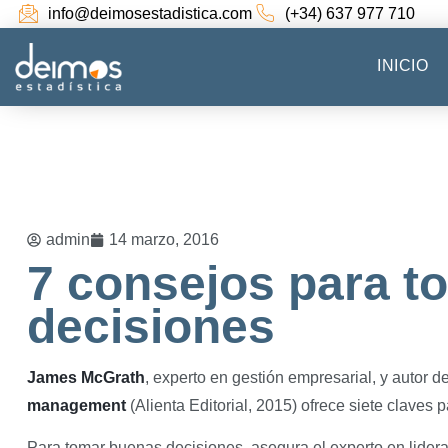
info@deimosestadistica.com
(+34) 637 977 710
INICIO
admin
14 marzo, 2016
7 consejos para t
decisiones
James McGrath
, experto en gestión empresarial, y autor d
management
(Alienta Editorial, 2015) ofrece siete claves
Para tomar buenas decisiones, asegura el experto en lider