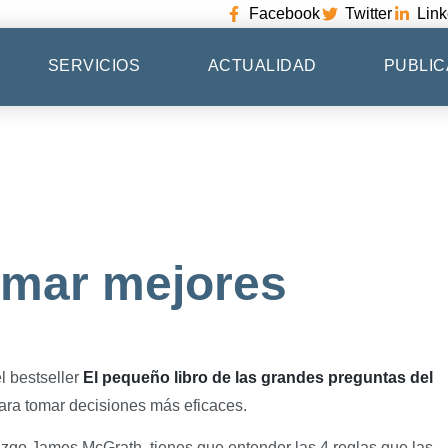
Facebook
Twitter
Link
SERVICIOS
ACTUALIDAD
PUBLIC
omar mejores
el bestseller
El pequeño libro de las grandes preguntas del
 para tomar decisiones más eficaces.
azgo James McGrath, tienes que entender las 4 reglas que las