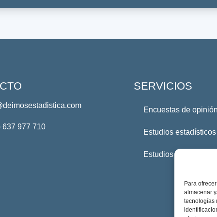
CTO
SERVICIOS
@deimosestadistica.com
Encuestas de opinión
) 637 977 710
Estudios estadísticos
Estudios Profesional
Para ofrecer
almacenar y/
tecnologías
identificaci