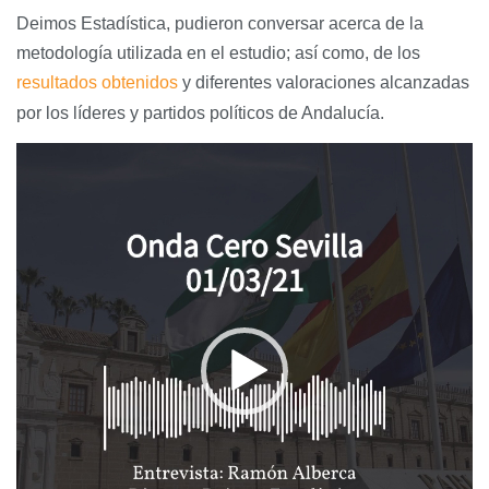
Deimos Estadística, pudieron conversar acerca de la
metodología utilizada en el estudio; así como, de los
resultados obtenidos
y diferentes valoraciones alcanzadas
por los líderes y partidos políticos de Andalucía.
Reproductor
de
vídeo