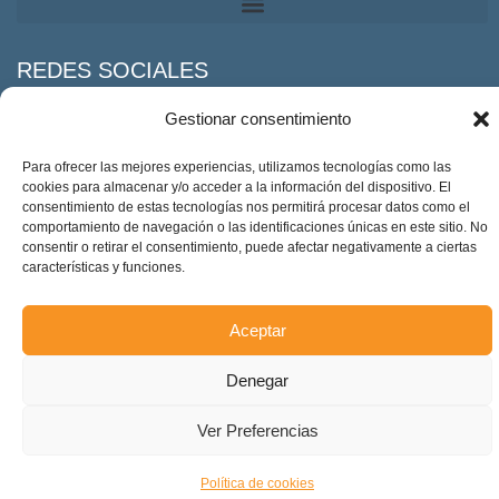
REDES SOCIALES
Facebook
Twitter
Linkeding
Instagram
Gestionar consentimiento
Para ofrecer las mejores experiencias, utilizamos tecnologías como las
cookies para almacenar y/o acceder a la información del dispositivo. El
Deimos Estadística S.L. – ES-B90375460. Copyright © 2025.
consentimiento de estas tecnologías nos permitirá procesar datos como el
comportamiento de navegación o las identificaciones únicas en este sitio. No
Todos los derechos reservados.
consentir o retirar el consentimiento, puede afectar negativamente a ciertas
Accesibilidad
características y funciones.
Aceptar
Denegar
Ver Preferencias
Política de cookies