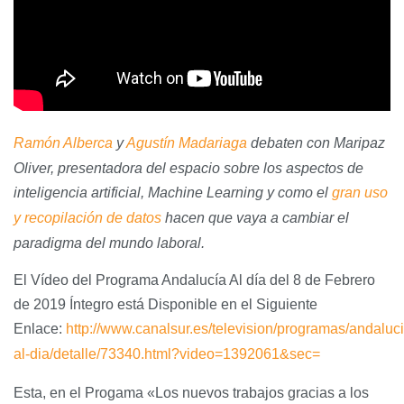
Ramón Alberca
y
Agustín Madariaga
debaten con Maripaz
Oliver, presentadora del espacio sobre los aspectos de
inteligencia artificial, Machine Learning y como el
gran uso
y recopilación de datos
hacen que vaya a cambiar el
paradigma del mundo laboral.
El Vídeo del Programa Andalucía Al día del 8 de Febrero
de 2019 Íntegro está Disponible en el Siguiente
Enlace:
http://www.canalsur.es/television/programas/andaluci
al-dia/detalle/73340.html?video=1392061&sec=
Esta, en el Progama «Los nuevos trabajos gracias a los