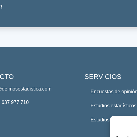
R
CTO
SERVICIOS
@deimosestadistica.com
Encuestas de opinión
) 637 977 710
Estudios estadísticos
Estudios Profesional