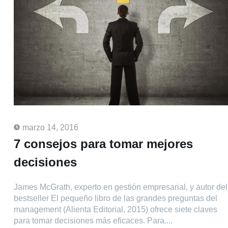
marzo 14, 2016
7 consejos para tomar mejores
decisiones
James McGrath, experto en gestión empresarial, y autor del
bestseller El pequeño libro de las grandes preguntas del
management (Alienta Editorial, 2015) ofrece siete claves
para tomar decisiones más eficaces. Para....