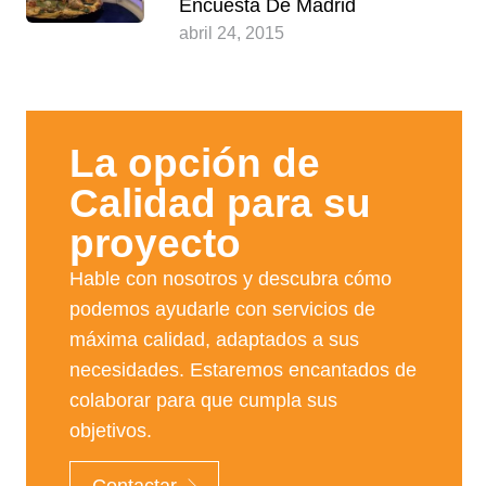
Encuesta De Madrid
abril 24, 2015
La opción de
Calidad para su
proyecto​
Hable con nosotros y descubra cómo
podemos ayudarle con servicios de
máxima calidad, adaptados a sus
necesidades. Estaremos encantados de
colaborar para que cumpla sus
objetivos.