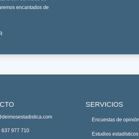
taremos encantados de
R
CTO
SERVICIOS
@deimosestadistica.com
Encuestas de opinión
) 637 977 710
Estudios estadísticos