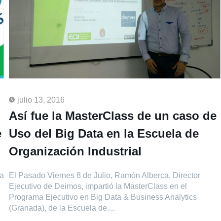
julio 13, 2016
Así fue la MasterClass de un caso de
e
Uso del Big Data en la Escuela de
Organización Industrial
ja
El Pasado Viernes 8 de Julio, Ramón Alberca, Director
Ejecutivo de Deimos, impartió la MasterClass en el
Programa Ejecutivo en Big Data & Business Analytics
(Granada), de la Escuela de....