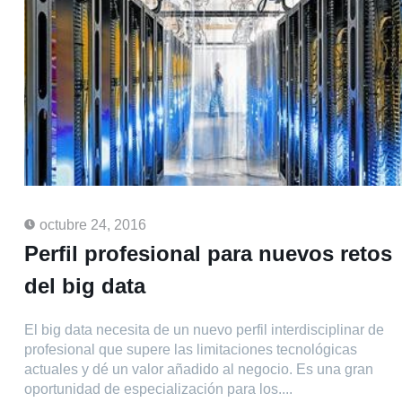
octubre 24, 2016
Perfil profesional para nuevos retos
del big data
El big data necesita de un nuevo perfil interdisciplinar de
profesional que supere las limitaciones tecnológicas
actuales y dé un valor añadido al negocio. Es una gran
oportunidad de especialización para los....