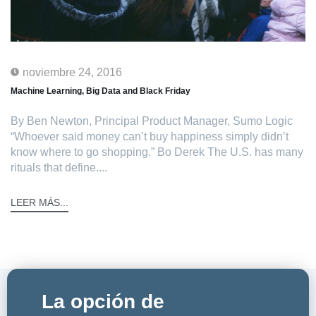
noviembre 24, 2016
Machine Learning, Big Data and Black Friday
By Ben Newton, Principal Product Manager, Sumo Logic
“Whoever said money can’t buy happiness simply didn’t
know where to go shopping.” Bo Derek The U.S. has many
rituals that define....
LEER MÁS...
La opción de