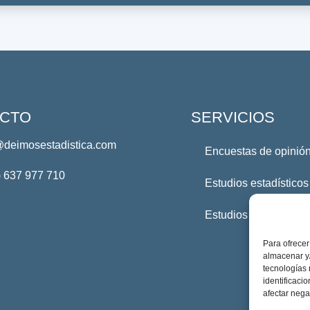
CTO
SERVICIOS
@deimosestadistica.com
Encuestas de opinión
) 637 977 710
Estudios estadísticos
Estudios Profesional
Para ofrecer
almacenar y/
tecnologías
identificaci
afectar nega