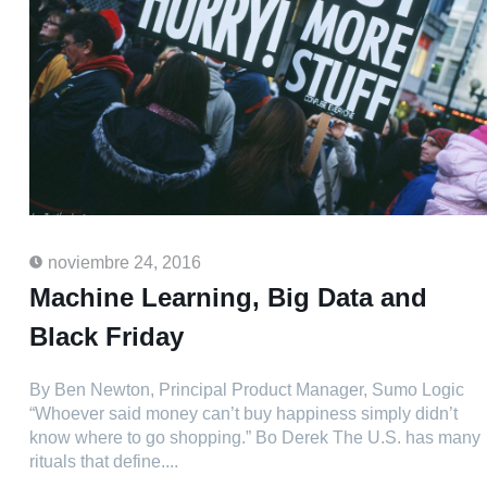
noviembre 24, 2016
Machine Learning, Big Data and
Black Friday
By Ben Newton, Principal Product Manager, Sumo Logic
“Whoever said money can’t buy happiness simply didn’t
know where to go shopping.” Bo Derek The U.S. has many
rituals that define....