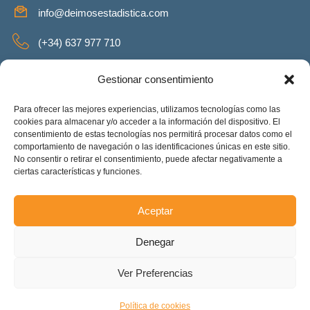
info@deimosestadistica.com
(+34) 637 977 710
SERVICIOS
Gestionar consentimiento
Para ofrecer las mejores experiencias, utilizamos tecnologías como las
cookies para almacenar y/o acceder a la información del dispositivo. El
consentimiento de estas tecnologías nos permitirá procesar datos como el
REDES SOCIALES
comportamiento de navegación o las identificaciones únicas en este sitio.
No consentir o retirar el consentimiento, puede afectar negativamente a
Facebook
Twitter
Linkeding
Instagram
ciertas características y funciones.
Aceptar
Deimos Estadística S.L. – ES-B90375460. Copyright © 2025.
Denegar
Todos los derechos reservados.
Accesibilidad
Ver Preferencias
Política de cookies