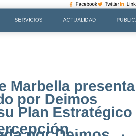
Facebook
Twitter
Link
SERVICIOS
ACTUALIDAD
PUBLIC
e Marbella presenta
ado por Deimos
su Plan Estratégico
ercepción
zada por Deimos