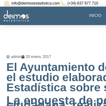
info@deimosestadistica.com
(+34) 637 977 710
INICIO
admin
20 enero, 2017
El Ayuntamiento d
el estudio elabor
Estadística sobre 
La encuesta de p
ciudadana, reali