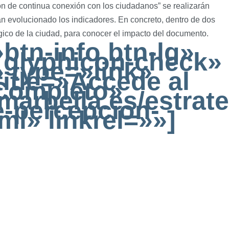
n de continua conexión con los ciudadanos” se realizarán
n evolucionado los indicadores. En concreto, dentro de dos
gico de la ciudad, para conocer el impacto del documento.
»btn-info btn-lg»
 glyphicon-check»
» type=»link»
title=»Accede al
Completo»
marbella.es/estrat
e-percepcion-
ml» linkrel=»»]