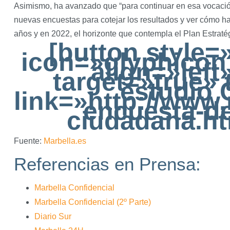
Asimismo, ha avanzado que “para continuar en esa vocació
nuevas encuestas para cotejar los resultados y ver cómo ha
años y en 2022, el horizonte que contempla el Plan Estraté
[button style=
icon=»glyphicon
align=»left
target=»true» 
estudio 
link=»http://www.
encuesta-d
ciudadana.ht
Fuente:
Marbella.es
Referencias en Prensa:
Marbella Confidencial
Marbella Confidencial (2º Parte)
Diario Sur