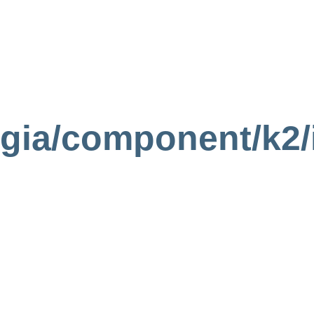
egia/component/k2/