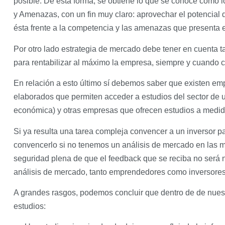
posible. De esta forma, se obtiene lo que se conoce como l
y Amenazas, con un fin muy claro: aprovechar el potencial 
ésta frente a la competencia y las amenazas que presenta e
Por otro lado estrategia de mercado debe tener en cuenta t
para rentabilizar al máximo la empresa, siempre y cuando 
En relación a esto último sí debemos saber que existen e
elaborados que permiten acceder a estudios del sector de 
económica) y otras empresas que ofrecen estudios a medid
Si ya resulta una tarea compleja convencer a un inversor p
convencerlo si no tenemos un análisis de mercado en las 
seguridad plena de que el feedback que se reciba no será 
análisis de mercado, tanto emprendedores como inversores
A grandes rasgos, podemos concluir que dentro de de nuest
estudios: