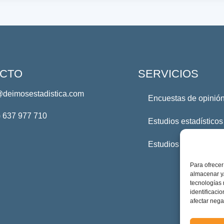
CTO
SERVICIOS
@deimosestadistica.com
Encuestas de opinión
) 637 977 710
Estudios estadísticos
Estudios Profesional
Para ofrecer
almacenar y/
tecnologías
identificaci
afectar nega