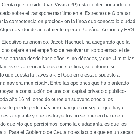
e Ceuta que preside Juan Vivas (PP) está confeccionando un
cado sobre el transporte marítimo en el Estrecho de Gibraltar
ar la competencia en precios» en la línea que conecta la ciudad
Algeciras, donde actualmente operan Baleària, Acciona y FRS
l Ejecutivo autonómico, Jacob Hachuel, ha asegurado que la
 «no cejará en el empeño» de resolver un «problema», el de
ue se arrastra desde hace años, si no décadas, y que «limita las
itantes se van encantados con su clima, su entorno, su
o que cuesta la travesía». El Gobierno está dispuesto a
 «una naviera municipal». Entre las opciones que ha planteado
oyar la constitución de una con capital privado o público-
cada año 16 millones de euros en subvenciones a los
 no se le puede pedir más pero hay que conseguir que haya
o es aceptable y que los trayectos no se pueden hacer en
o que «lo que percibimos, como la ciudadanía, es que los
l». Para el Gobierno de Ceuta no es factible que en un sector