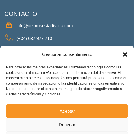
CONTACTO
info@deimosestadistica.com
(+34) 637 977 710
SERVICIOS
Gestionar consentimiento
Para ofrecer las mejores experiencias, utilizamos tecnologías como las
cookies para almacenar y/o acceder a la información del dispositivo. El
consentimiento de estas tecnologías nos permitirá procesar datos como el
REDES SOCIALES
comportamiento de navegación o las identificaciones únicas en este sitio.
No consentir o retirar el consentimiento, puede afectar negativamente a
Facebook
Twitter
Linkeding
Instagram
ciertas características y funciones.
Aceptar
Deimos Estadística S.L. – ES-B90375460. Copyright © 2025.
Denegar
Todos los derechos reservados.