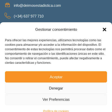
info@deimosestadistica.com
(+34) 637 977 710
SERVICIOS
Gestionar consentimiento
Para ofrecer las mejores experiencias, utilizamos tecnologías como las
cookies para almacenar y/o acceder a la información del dispositivo. El
consentimiento de estas tecnologías nos permitirá procesar datos como el
REDES SOCIALES
comportamiento de navegación o las identificaciones únicas en este sitio.
No consentir o retirar el consentimiento, puede afectar negativamente a
Facebook
Twitter
Linkeding
Instagram
ciertas características y funciones.
Aceptar
Deimos Estadística S.L. – ES-B90375460. Copyright © 2025.
Denegar
Todos los derechos reservados.
Accesibilidad
Ver Preferencias
Política de cookies