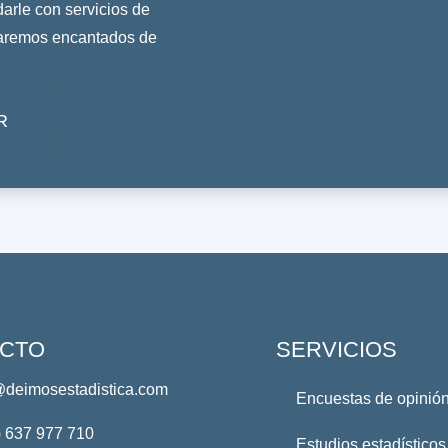
rle con servicios de
taremos encantados de
R
CTO
SERVICIOS
@deimosestadistica.com
Encuestas de opinión
) 637 977 710
Estudios estadísticos