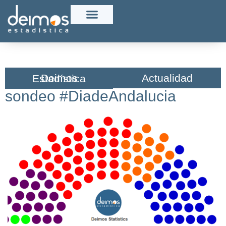
Actualidad
Deimos Estadística​
sondeo #DiadeAndalucia