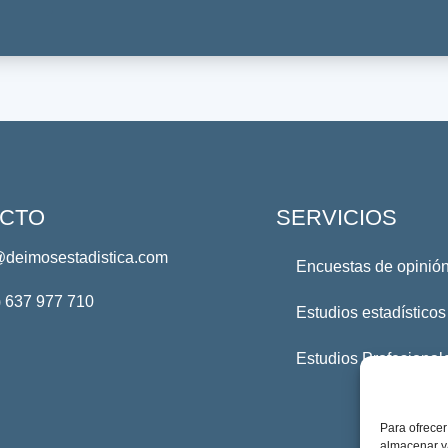
CTO
SERVICIOS
@deimosestadistica.com
Encuestas de opinión
) 637 977 710
Estudios estadísticos
Estudios Profesional
Para ofrecer
almacenar y/