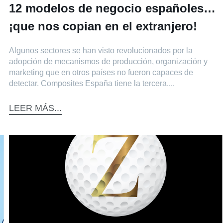
12 modelos de negocio españoles…
¡que nos copian en el extranjero!
Algunos sectores se han visto revolucionados por la
adopción de mecanismos de producción, organización y
marketing que en otros países no fueron capaces de
detectar. Composites España tiene la tercera....
LEER MÁS...