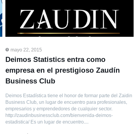
mayo 22, 2015
Deimos Statistics entra como
empresa en el prestigioso Zaudín
Business Club
o
Deimos Estadística tiene el honor de formar parte del Zaidin
Business Club, un lugar de encuentro para profesionales,
empresarios y emprendedores de cualquier sector.
http://zaudinbusinessclub.com/bienvenida-deimos-
estadistica/ Es un lugar de encuentro....