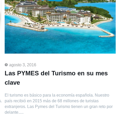
agosto 3, 2016
Las PYMES del Turismo en su mes
clave
El turismo es básico para la economía española. Nuestro
s.
país recibió en 2015 más de 68 millones de turistas
extranjeros. Las Pymes del Turismo tienen un gran reto por
delante.....