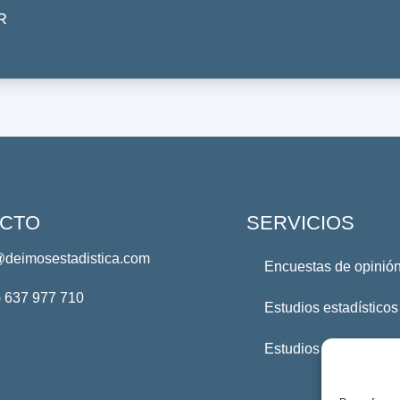
R
CTO
SERVICIOS
@deimosestadistica.com
Encuestas de opinión
) 637 977 710
Estudios estadísticos
Estudios Profesional