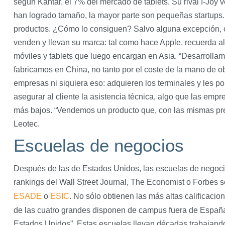
según Kantar, el 7% del mercado de tablets. Su rival I-Joy 
han logrado tamaño, la mayor parte son pequeñas startups. 
productos. ¿Cómo lo consiguen? Salvo alguna excepción, c
venden y llevan su marca: tal como hace Apple, recuerda al
móviles y tablets que luego encargan en Asia. “Desarrollam
fabricamos en China, no tanto por el coste de la mano de obr
empresas ni siquiera eso: adquieren los terminales y les p
asegurar al cliente la asistencia técnica, algo que las emp
más bajos. “Vendemos un producto que, con las mismas pr
Leotec.
Escuelas de negocios
Después de las de Estados Unidos, las escuelas de negoci
rankings del Wall Street Journal, The Economist o Forbes 
ESADE
o
ESIC
. No sólo obtienen las más altas calificaci
de las cuatro grandes disponen de campus fuera de España,
Estados Unidos”. Estas escuelas llevan décadas trabajando 