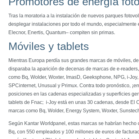
Promotores de energía foto
Tras la moratoria a la instalación de nuevos parques fotovo
desplegar instalaciones por todo el mundo, especialmente
Elecnor, Enertis, Quantum– compiten sin primas.
Móviles y tablets
Mientras Europa perdía sus grandes marcas de móviles, de
disparaba la aparición de decenas de marcas de e-readers, 
como Bq, Wolder, Woxter, ImasD, Geeksphone, NPG, i-Joy,
SPCinternet, Unusual y Primux. Contra todo pronóstico, ¡em
posiciones en las cadenas especializadas y superficies gen
tablets de Fnac; i-Joy está en unas 30 cadenas, desde El
marcas como Bq, Wolder, Energy System, Woxter, Sunstech 
Según Kantar Worldpanel, estas marcas se habrían hecho c
Bq, con 550 empleados y 100 millones de euros de facturaci