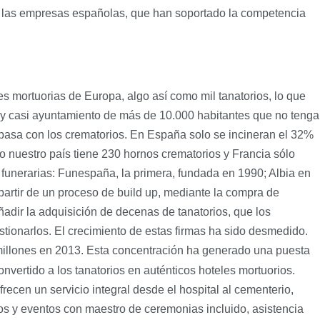
 a las empresas españolas, que han soportado la competencia
 mortuorias de Europa, algo así como mil tanatorios, lo que
 hay casi ayuntamiento de más de 10.000 habitantes que no tenga
 pasa con los crematorios. En España solo se incineran el 32%
ero nuestro país tiene 230 hornos crematorios y Francia sólo
funerarias: Funespaña, la primera, fundada en 1990; Albia en
rtir de un proceso de build up, mediante la compra de
ñadir la adquisición de decenas de tanatorios, que los
tionarlos. El crecimiento de estas firmas ha sido desmedido.
millones en 2013. Esta concentración ha generado una puesta
onvertido a los tanatorios en auténticos hoteles mortuorios.
frecen un servicio integral desde el hospital al cementerio,
os y eventos con maestro de ceremonias incluido, asistencia