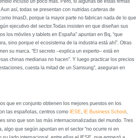
vendió incluso un poco más. Pero, si algunas de estas firmas
Aun así, todas se presentan con nutridas carteras de
omo ImasD, porque la mayor parte no fabrican nada de lo que
gún ejecutivo del sector.Todas insisten en que diseñan sus
os los móviles y tablets en España” apuntan en Bq, “que
a, sino porque el ecosistema de la industria está ahí”. Otras
onen su marca. “El secreto –explica un experto– está en
resas chinas medianas no hacen”. Y luego practicar los precios
estaciones, cuesta la mitad de un Samsung”, aseguran en
os que en conjunto obtienen los mejores puestos en los
son las españolas, centros como
IESE
,
IE Business School
,
ones sino que son las más internacionalizadas del mundo. Tres
 algo que según apuntan en el sector “no ocurre ni en
su lado internacional, entre ellas el IESE, que empezó a