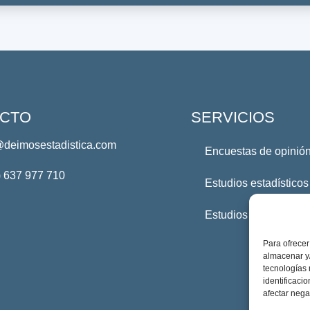
CTO
SERVICIOS
@deimosestadistica.com
Encuestas de opinión
) 637 977 710
Estudios estadísticos
Estudios Profesional
Para ofrecer
almacenar y/
tecnologías
identificaci
afectar nega