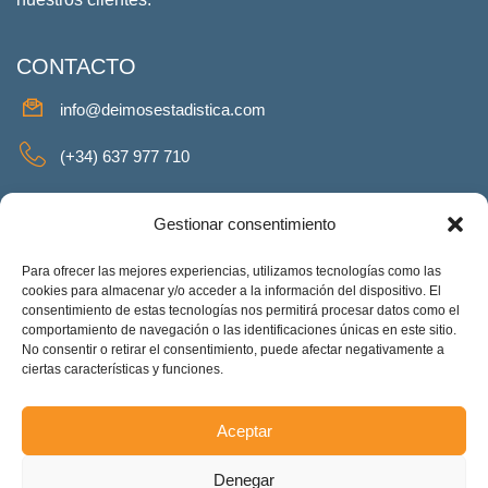
CONTACTO
info@deimosestadistica.com
(+34) 637 977 710
SERVICIOS
Gestionar consentimiento
Para ofrecer las mejores experiencias, utilizamos tecnologías como las
cookies para almacenar y/o acceder a la información del dispositivo. El
consentimiento de estas tecnologías nos permitirá procesar datos como el
REDES SOCIALES
comportamiento de navegación o las identificaciones únicas en este sitio.
No consentir o retirar el consentimiento, puede afectar negativamente a
Facebook
Twitter
Linkeding
Instagram
ciertas características y funciones.
Aceptar
Deimos Estadística S.L. – ES-B90375460. Copyright © 2025.
Denegar
Todos los derechos reservados.