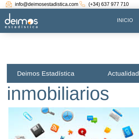
info@deimosestadistica.com
(+34) 637 977 710
INICIO
Deimos Estadística​
Actualidad
inmobiliarios