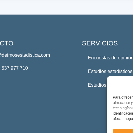
CTO
SERVICIOS
@deimosestadistica.com
Encuestas de opinión
) 637 977 710
Estudios estadísticos
Estudios Profesional
Para ofrecer
almacenar y/
tecnologías
identificaci
afectar nega