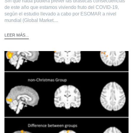
Sin que nada pudiera prever las drásticas consecuencias
de este año que estamos viviendo fruto del COVID-19,
según el estudio llevado a cabo por ESOMAR a nivel
mundial (Global Market....
LEER MÁS...