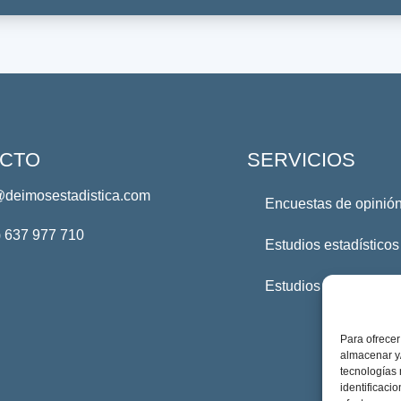
CTO
SERVICIOS
@deimosestadistica.com
Encuestas de opinión
) 637 977 710
Estudios estadísticos
Estudios Profesional
Para ofrecer
almacenar y/
tecnologías
identificaci