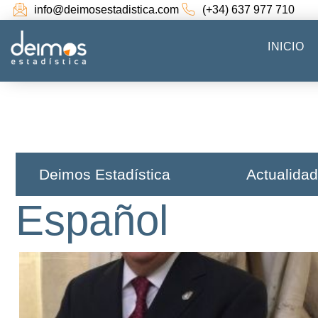
info@deimosestadistica.com
(+34) 637 977 710
INICIO
Deimos Estadística​
Actualidad
Español