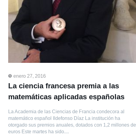
enero 27, 2016
La ciencia francesa premia a las
matemáticas aplicadas españolas
La Academia de las Ciencias de Francia condecora al
matemático español Ildefonso Díaz La institución ha
otorgado sus premios anuales, dotados con 1,2 millones de
euros Este martes ha sido....