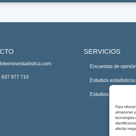
CTO
SERVICIOS
@deimosestadistica.com
Encuestas de opinión
) 637 977 710
Estudios estadísticos
Estudios Profesional
Para ofrecer
almacenar y/
tecnologías
identificaci
afectar nega