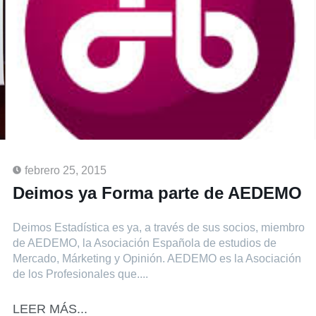
febrero 25, 2015
Deimos ya Forma parte de AEDEMO
Deimos Estadística es ya, a través de sus socios, miembro
de AEDEMO, la Asociación Española de estudios de
Mercado, Márketing y Opinión. AEDEMO es la Asociación
de los Profesionales que....
LEER MÁS...