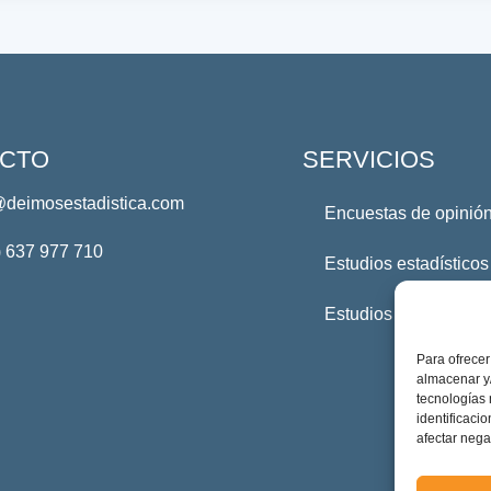
CTO
SERVICIOS
@deimosestadistica.com
Encuestas de opinión
) 637 977 710
Estudios estadísticos
Estudios Profesional
Para ofrecer
almacenar y/
tecnologías
identificaci
afectar nega