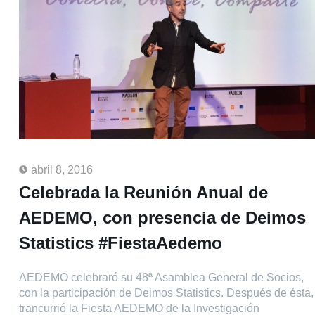
abril 8, 2016
Celebrada la Reunión Anual de
AEDEMO, con presencia de Deimos
Statistics #FiestaAedemo
AEDEMO celebraró su 48ª Asamblea General de Socios,
con la participación de Deimos Statistics. Después de ésta,
trancurrió la Fiesta AEDEMO de la Investigación