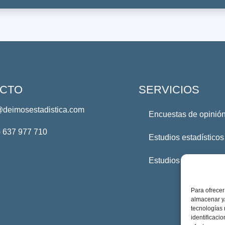
CTO
SERVICIOS
@deimosestadistica.com
Encuestas de opinión
) 637 977 710
Estudios estadísticos
Estudios Profesional
Para ofrecer
almacenar y/
tecnologías
identificaci