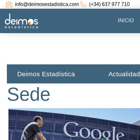
info@deimosestadistica.com
(+34) 637 977 710
INICIO
Deimos Estadística​
Actualidad
Sede