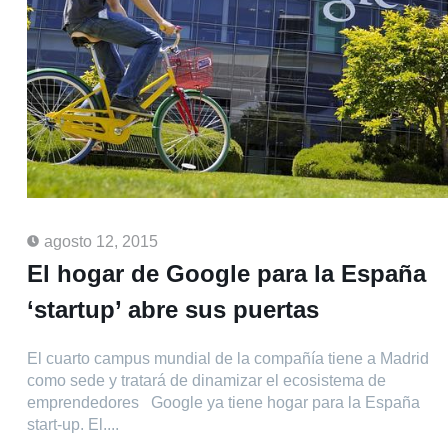
agosto 12, 2015
El hogar de Google para la España
‘startup’ abre sus puertas
El cuarto campus mundial de la compañía tiene a Madrid
como sede y tratará de dinamizar el ecosistema de
emprendedores Google ya tiene hogar para la España
start-up. El....