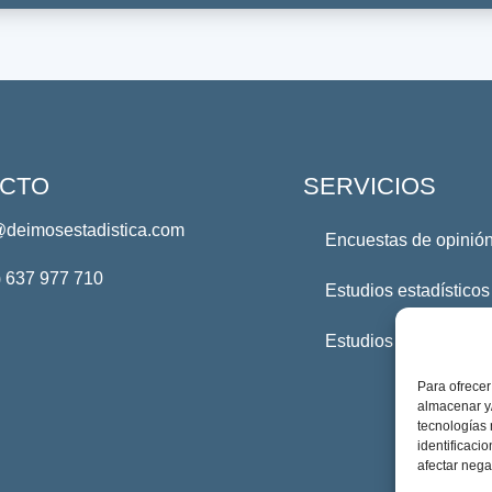
CTO
SERVICIOS
@deimosestadistica.com
Encuestas de opinión
) 637 977 710
Estudios estadísticos
Estudios Profesional
Para ofrecer
almacenar y/
tecnologías
identificaci
afectar nega