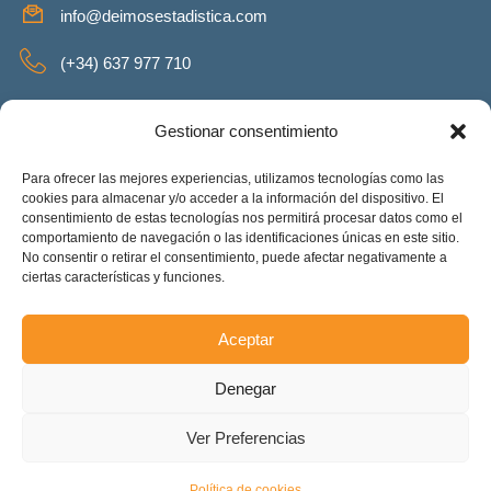
info@deimosestadistica.com
(+34) 637 977 710
SERVICIOS
Gestionar consentimiento
Para ofrecer las mejores experiencias, utilizamos tecnologías como las
cookies para almacenar y/o acceder a la información del dispositivo. El
consentimiento de estas tecnologías nos permitirá procesar datos como el
REDES SOCIALES
comportamiento de navegación o las identificaciones únicas en este sitio.
No consentir o retirar el consentimiento, puede afectar negativamente a
Facebook
Twitter
Linkeding
Instagram
ciertas características y funciones.
Aceptar
Deimos Estadística S.L. – ES-B90375460. Copyright © 2025.
Denegar
Todos los derechos reservados.
Accesibilidad
Ver Preferencias
Política de cookies