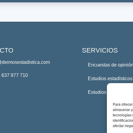
CTO
SERVICIOS
@deimosestadistica.com
Encuestas de opinión
) 637 977 710
Estudios estadísticos
Estudios Profesional
Para ofrecer
almacenar y/
tecnologías
identificaci
afectar nega