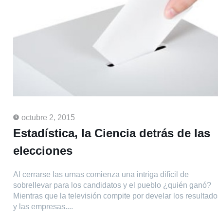
octubre 2, 2015
Estadística, la Ciencia detrás de las
elecciones
Al cerrarse las urnas comienza una intriga difícil de
sobrellevar para los candidatos y el pueblo ¿quién ganó?
Mientras que la televisión compite por develar los resultado
y las empresas....