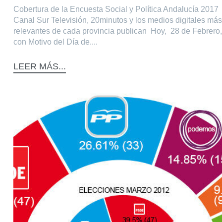
Cobertura de la Encuesta Social y Política Andalucía 2017
Canal Sur Televisión, 20minutos y los medios digitales más
relevantes de cada provincia publican Hoy, 28 de Febrero,
con Motivo del Día de....
LEER MÁS...