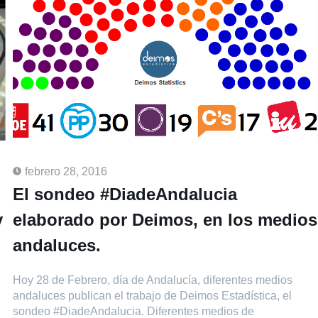
febrero 28, 2016
El sondeo #DiadeAndalucia
y
elaborado por Deimos, en los medios
andaluces.
Hoy 28 de Febrero, día de Andalucía, diferentes medios
andaluces publican el trabajo de Deimos Estadística, el
sondeo #DiadeAndalucia. Diferentes medios de