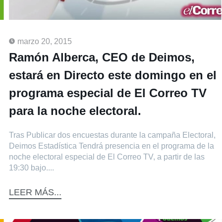
marzo 20, 2015
Ramón Alberca, CEO de Deimos,
estará en Directo este domingo en el
programa especial de El Correo TV
para la noche electoral.
Tras Publicar dos encuestas durante la campaña Electoral,
Deimos Estadística Tendrá presencia en el programa de la
noche electoral especial de El Correo TV, a partir de las
19:30 bajo....
LEER MÁS...