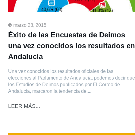
marzo 23, 2015
Éxito de las Encuestas de Deimos
una vez conocidos los resultados en
Andalucía
Una vez conocidos los resultados oficiales de las
elecciones al Parlamento de Andalucía, podemos decir que
los Estudios de Deimos publicados por El Correo de
Andalucía, marcaron la tendencia de....
LEER MÁS...