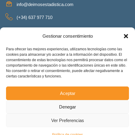
info@deimosestadistica.com
(+34) 637 977 710
SERVICIOS
Gestionar consentimiento
Para ofrecer las mejores experiencias, utilizamos tecnologías como las
cookies para almacenar y/o acceder a la información del dispositivo. El
consentimiento de estas tecnologías nos permitirá procesar datos como el
REDES SOCIALES
comportamiento de navegación o las identificaciones únicas en este sitio.
No consentir o retirar el consentimiento, puede afectar negativamente a
Facebook
Twitter
Linkeding
Instagram
ciertas características y funciones.
Aceptar
Deimos Estadística S.L. – ES-B90375460. Copyright © 2025.
Denegar
Todos los derechos reservados.
Accesibilidad
Ver Preferencias
Política de cookies