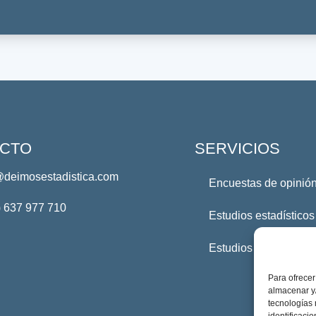
CTO
SERVICIOS
@deimosestadistica.com
Encuestas de opinión
) 637 977 710
Estudios estadísticos
Estudios Profesional
Para ofrecer
almacenar y/
tecnologías