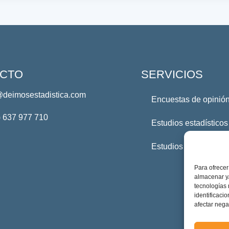
CTO
SERVICIOS
@deimosestadistica.com
Encuestas de opinión
) 637 977 710
Estudios estadísticos
Estudios Profesional
Para ofrecer
almacenar y/
tecnologías
identificaci
afectar nega