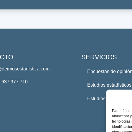
CTO
SERVICIOS
@deimosestadistica.com
Encuestas de opinión
) 637 977 710
Estudios estadísticos
Estudios Profesional
Para ofrecer
almacenar y/
tecnologías
identificaci