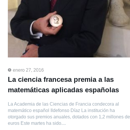
enero 27, 2016
La ciencia francesa premia a las
matemáticas aplicadas españolas
La Academia de las Ciencias de Francia condecora al
matemático español Ildefonso Díaz La institución ha
otorgado sus premios anuales, dotados con 1,2 millones de
euros Este martes ha sido....