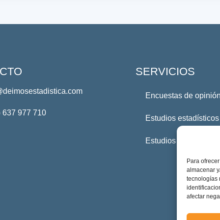
CTO
SERVICIOS
@deimosestadistica.com
Encuestas de opinión
) 637 977 710
Estudios estadísticos
Estudios Profesional
Para ofrecer
almacenar y/
tecnologías
identificaci
afectar nega