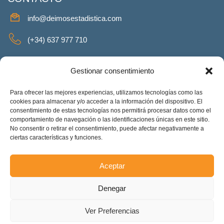
info@deimosestadistica.com
(+34) 637 977 710
SERVICIOS
Gestionar consentimiento
Para ofrecer las mejores experiencias, utilizamos tecnologías como las
cookies para almacenar y/o acceder a la información del dispositivo. El
consentimiento de estas tecnologías nos permitirá procesar datos como el
REDES SOCIALES
comportamiento de navegación o las identificaciones únicas en este sitio.
No consentir o retirar el consentimiento, puede afectar negativamente a
Facebook
Twitter
Linkeding
Instagram
ciertas características y funciones.
Aceptar
Deimos Estadística S.L. – ES-B90375460. Copyright © 2025.
Denegar
Todos los derechos reservados.
Accesibilidad
Ver Preferencias