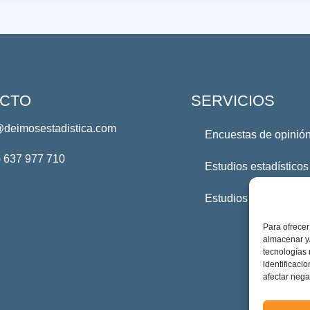
CTO
SERVICIOS
@deimosestadistica.com
Encuestas de opinión
) 637 977 710
Estudios estadísticos
Estudios Profesional
Para ofrecer
almacenar y/
tecnologías
identificaci
afectar nega