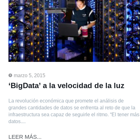
marzo 5, 2015
‘BigData’ a la velocidad de la luz
La revolución económica que promete el análisis de
grandes cantidades de datos se enfrenta al reto de que la
infraestructura sea capaz de seguirle el ritmo. “El tener más
datos....
LEER MÁS...