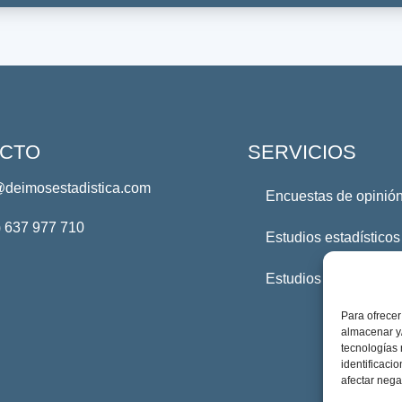
CTO
SERVICIOS
@deimosestadistica.com
Encuestas de opinión
) 637 977 710
Estudios estadísticos
Estudios Profesional
Para ofrecer
almacenar y/
tecnologías
identificaci
afectar nega