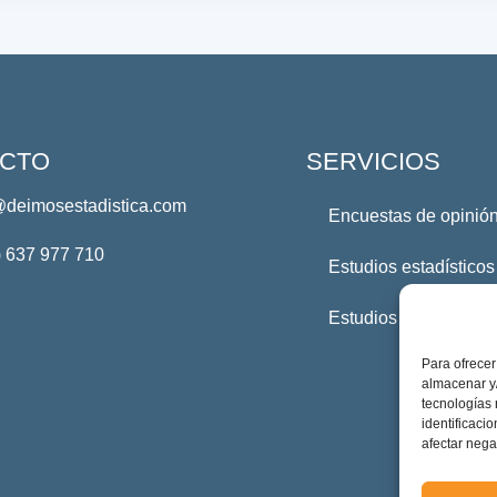
CTO
SERVICIOS
@deimosestadistica.com
Encuestas de opinión
) 637 977 710
Estudios estadísticos
Estudios Profesional
Para ofrecer
almacenar y/
tecnologías
identificaci
afectar nega