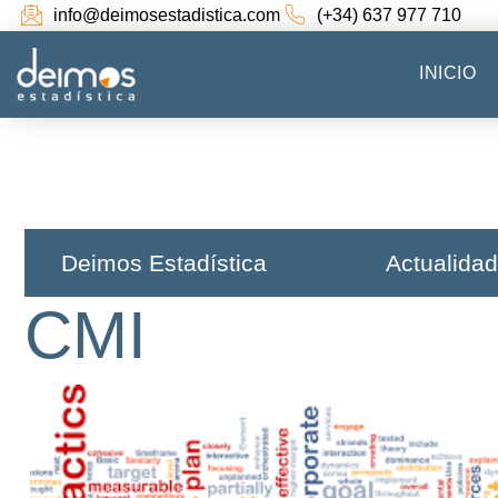
info@deimosestadistica.com
(+34) 637 977 710
INICIO
Deimos Estadística​
Actualidad
CMI