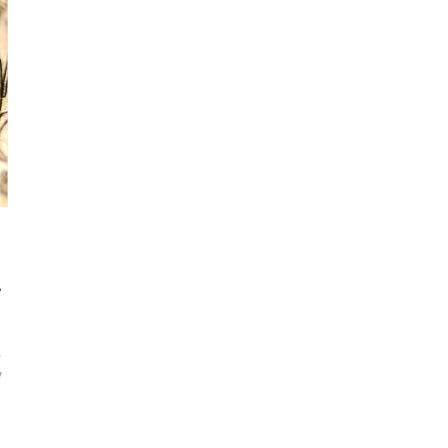
1
s
y