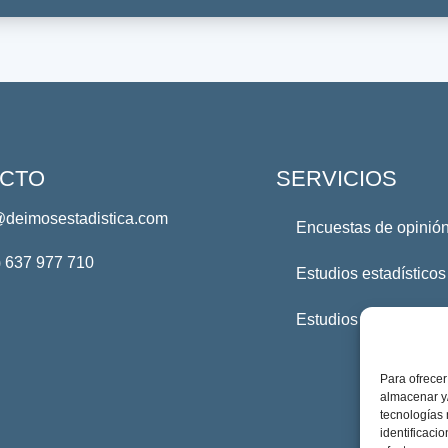
CTO
SERVICIOS
@deimosestadistica.com
Encuestas de opinión
) 637 977 710
Estudios estadísticos
Estudios Profesional
Para ofrecer
almacenar y/
tecnologías
identificaci