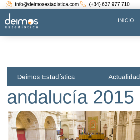
info@deimosestadistica.com
(+34) 637 977 710
INICIO
Deimos Estadística​
Actualidad
andalucía 2015