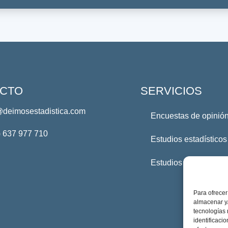
CTO
SERVICIOS
@deimosestadistica.com
Encuestas de opinión
) 637 977 710
Estudios estadísticos
Estudios Profesional
Para ofrecer
almacenar y/
tecnologías
identificaci