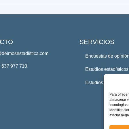
CTO
SERVICIOS
@deimosestadistica.com
Encuestas de opinión
) 637 977 710
Estudios estadísticos
Estudios Profesional
Para ofrecer
almacenar y/
tecnologías
identificaci
afectar nega