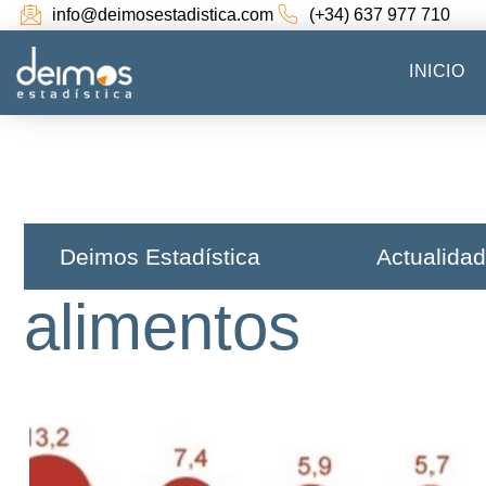
info@deimosestadistica.com
(+34) 637 977 710
INICIO
Deimos Estadística​
Actualidad
alimentos